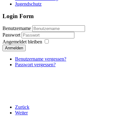
Jugendschutz
Login Form
Benutzername
Passwort
Angemeldet bleiben
Anmelden
Benutzername vergessen?
Passwort vergessen?
Auch in diesem Jahr haben wir am 06.Januar wieder unsere alljährli
Sieger wurde Manfred Krieger, der sich mit 7 Siegen und ohne Nieder
Zweiter wurde Dominik Hulak der nur an Manfred Kieger scheiterte un
Zurück
Weiter